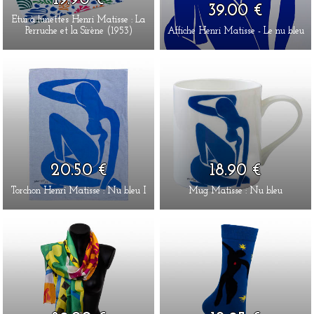
39.00 €
Etui à lunettes Henri Matisse : La
Perruche et la Sirène (1953)
Affiche Henri Matisse - Le nu bleu
20.50 €
18.90 €
Torchon Henri Matisse : Nu bleu I
Mug Matisse : Nu bleu