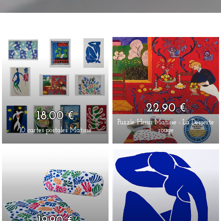
22.90 €
18.00 €
Puzzle Henri Matisse - La Desserte
10 cartes postales Matisse
rouge
19.90 €