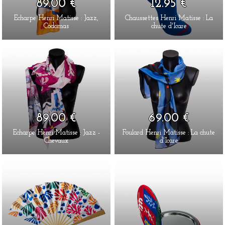
89.00 €
12.95 €
Echarpe Henri Matisse : Jazz,
Chaussettes Henri Matisse : La
Codomas
chute d'Icare
89.00 €
69.00 €
Echarpe Henri Matisse : Jazz -
Foulard Henri Matisse : La chute
Chevaux
d'Icare