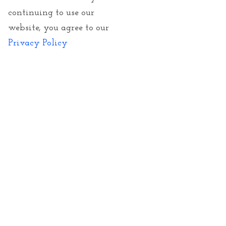
Transport et paiement
continuing to use our
website, you agree to our
En stock
Privacy Policy
Expédition
Nos transporteurs
Modes de paiement
Vie privée
Conditions de vente
CGV
Retours