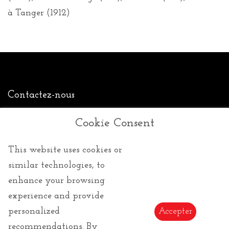
à Tanger (1912)
Contactez-nous
Tel :
(+33) 4 94 63 18 08
Cookie Consent
Email :
info@lecadeauartistique.com
This website uses cookies or
similar technologies, to
Une question, un renseignement, une précision :
enhance your browsing
N'hésitez pas, nous sommes présents pour vous
experience and provide
répondre de 9h à 18h, du Lundi au dimanche.
personalized
Accepter
recommendations. By