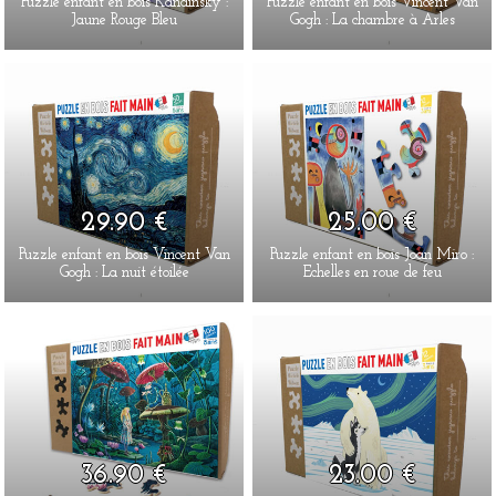
Puzzle enfant en bois Kandinsky :
Puzzle enfant en bois Vincent Van
Jaune Rouge Bleu
Gogh : La chambre à Arles
29.90 €
25.00 €
Puzzle enfant en bois Vincent Van
Puzzle enfant en bois Joan Miro :
Gogh : La nuit étoilée
Echelles en roue de feu
36.90 €
23.00 €