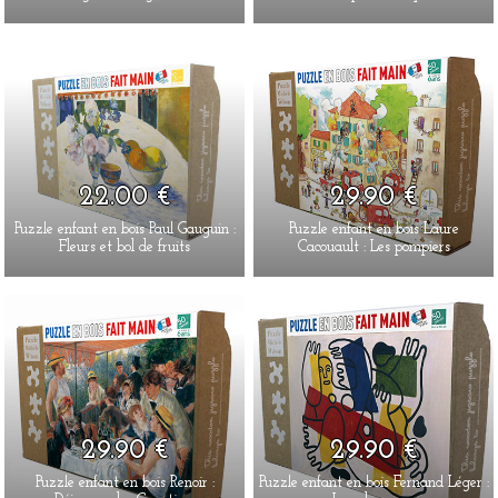
22.00 €
29.90 €
Puzzle enfant en bois Paul Gauguin :
Puzzle enfant en bois Laure
Fleurs et bol de fruits
Cacouault : Les pompiers
29.90 €
29.90 €
Puzzle enfant en bois Renoir :
Puzzle enfant en bois Fernand Léger :