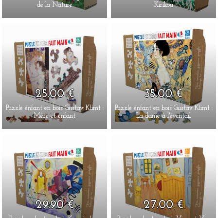
de la Nature
Kirikou
25.00 €
35.00 €
Puzzle enfant en bois Gustav Klimt :
Puzzle enfant en bois Gustav Klimt :
Mère et enfant
La dame à l'éventail
29.90 €
27.00 €