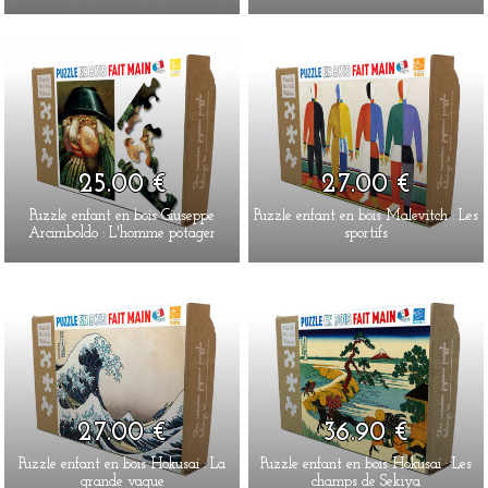
25.00 €
27.00 €
Puzzle enfant en bois Giuseppe
Puzzle enfant en bois Malevitch : Les
Arcimboldo : L'homme potager
sportifs
27.00 €
36.90 €
Puzzle enfant en bois Hokusai : La
Puzzle enfant en bois Hokusai : Les
grande vague
champs de Sekiya