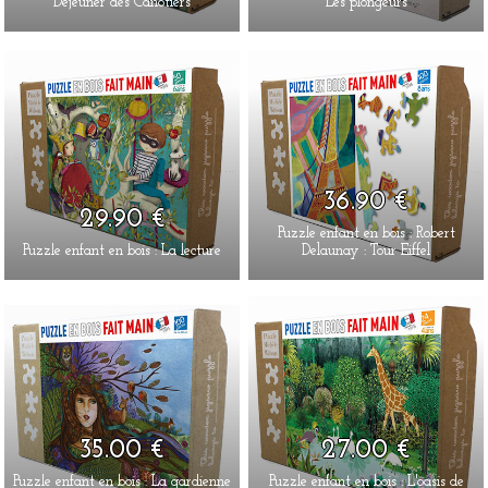
Déjeuner des Canotiers
Les plongeurs
36.90 €
29.90 €
Puzzle enfant en bois : Robert
Puzzle enfant en bois : La lecture
Delaunay : Tour Eiffel
35.00 €
27.00 €
Puzzle enfant en bois : La gardienne
Puzzle enfant en bois : L'oasis de