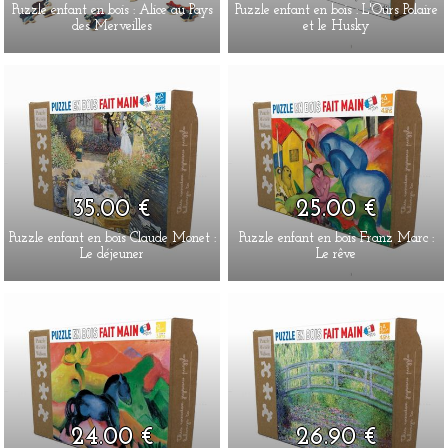
Puzzle enfant en bois : Alice au Pays
Puzzle enfant en bois : L'Ours Polaire
des Merveilles
et le Husky
35.00 €
25.00 €
Puzzle enfant en bois Claude Monet :
Puzzle enfant en bois Franz Marc :
Le déjeuner
Le rêve
24.00 €
26.90 €