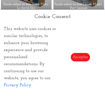
Puzzle enfant en bois Franz Marc :
Puzzle enfant en bois Claude Monet :
Le cheval bleu
Pont Japonais
Cookie Consent
This website uses cookies or
similar technologies, to
enhance your browsing
Contactez-nous
experience and provide
personalized
Accepter
Tel :
(+33) 4 94 63 18 08
recommendations. By
Email :
info@lecadeauartistique.com
continuing to use our
website, you agree to our
Une question, un renseignement, une précision :
Privacy Policy
N'hésitez pas, nous sommes présents pour vous
répondre de 9h à 18h, du Lundi au dimanche.